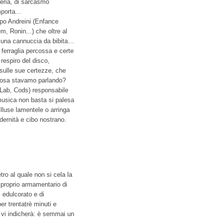
eria, di sarcasmo
porta...
opo Andreini (Enfance
 Ronin...) che oltre al
 una cannuccia da bibita…
ferraglia percossa e certe
 respiro del disco,
sulle sue certezze, che
 cosa stavamo parlando?
i (Lab, Cods) responsabile
musica non basta si palesa
lluse lamentele o arringa
odernità e cibo nostrano.
ro al quale non si cela la
 proprio armamentario di
 edulcorato e di
er trentatrè minuti e
, vi indicherà: è semmai un