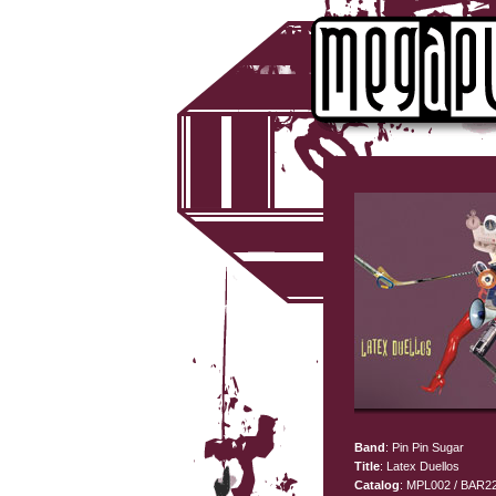
Band
: Pin Pin Sugar
Title
: Latex Duellos
Catalog
: MPL002 / BAR2