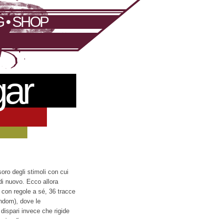
G
•
SHOP
gar
oro degli stimoli con cui
di nuovo. Ecco allora
con regole a sé, 36 tracce
andom), dove le
dispari invece che rigide