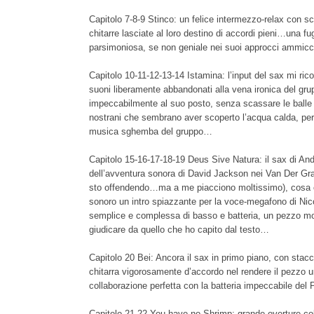
Capitolo 7-8-9 Stinco: un felice intermezzo-relax con sc
chitarre lasciate al loro destino di accordi pieni…una 
parsimoniosa, se non geniale nei suoi approcci ammicc
Capitolo 10-11-12-13-14 Istamina: l’input del sax mi ric
suoni liberamente abbandonati alla vena ironica del g
impeccabilmente al suo posto, senza scassare le balle
nostrani che sembrano aver scoperto l’acqua calda, per
musica sghemba del gruppo…
Capitolo 15-16-17-18-19 Deus Sive Natura: il sax di Andr
dell’avventura sonora di David Jackson nei Van Der Gra
sto offendendo…ma a me piacciono moltissimo), cosa 
sonoro un intro spiazzante per la voce-megafono di Nicol
semplice e complessa di basso e batteria, un pezzo mo
giudicare da quello che ho capito dal testo…
Capitolo 20 Bei: Ancora il sax in primo piano, con stac
chitarra vigorosamente d’accordo nel rendere il pezzo u
collaborazione perfetta con la batteria impeccabile del
Capitolo 21-22 You have no Shrimp: grande overture col