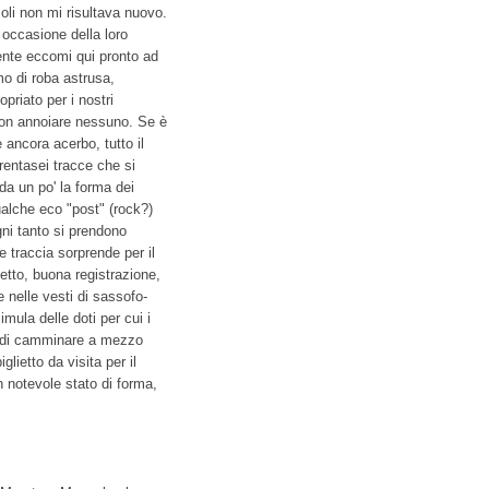
zoli non mi risultava nuovo.
 occasione della loro
mente eccomi qui pronto ad
mo di roba astrusa,
priato per i nostri
non annoiare nessuno. Se è
ancora acerbo, tutto il
rentasei tracce che si
da un po' la forma dei
alche eco "post" (rock?)
gni tanto si prendono
e traccia sorprende per il
etto, buona registrazione,
 nelle vesti di sassofo-
mula delle doti per cui i
re di camminare a mezzo
lietto da visita per il
 notevole stato di forma,