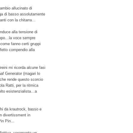
ambio allucinato di
fuga di basso assolutamente
anti con la chitarra…
onduce alla tensione di
ruppo…la voce sempre
 come fanno certi gruppi
fetto compendio alla
eini mi ricorda alcune fasi
af Generator (magari lo
che rende questo scorcio
a Ratti, per la ritmica
lto esistenzialista…a
chi da krautrock, basso e
n divertissment in
 Pin Pin…
lettiva, veramente un