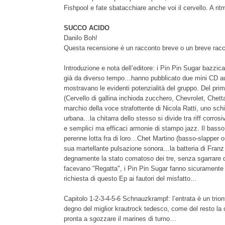
Fishpool e fate sbatacchiare anche voi il cervello. A r
SUCCO ACIDO
Danilo Boh!
Questa recensione è un racconto breve o un breve ra
Introduzione e nota dell’editore: i Pin Pin Sugar bazzica
già da diverso tempo…hanno pubblicato due mini CD au
mostravano le evidenti potenzialità del gruppo. Del prim
(Cervello di gallina inchioda zucchero, Chevrolet, Chetta
marchio della voce strafottente di Nicola Ratti, uno schia
urbana…la chitarra dello stesso si divide tra riff corros
e semplici ma efficaci armonie di stampo jazz. Il basso 
perenne lotta fra di loro…Chet Martino (basso-slapper o
sua martellante pulsazione sonora…la batteria di Fran
degnamente la stato comatoso dei tre, senza sgarrare da
facevano "Regatta", i Pin Pin Sugar fanno sicuramente 
richiesta di questo Ep ai fautori del misfatto…
Capitolo 1-2-3-4-5-6 Schnauzkrampf: l’entrata è un trion
degno del miglior krautrock tedesco, come del resto la ch
pronta a sgozzare il marines di turno…