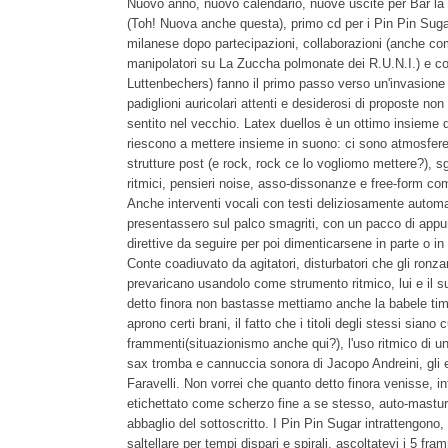
Nuovo anno, nuovo calendario, nuove uscite per Bar l
(Toh! Nuova anche questa), primo cd per i Pin Pin Sugar
milanese dopo partecipazioni, collaborazioni (anche com
manipolatori su La Zuccha polmonate dei R.U.N.I.) e co
Luttenbechers) fanno il primo passo verso un'invasione r
padiglioni auricolari attenti e desiderosi di proposte non
sentito nel vecchio. Latex duellos è un ottimo insieme di
riescono a mettere insieme in suono: ci sono atmosfer
strutture post (e rock, rock ce lo vogliomo mettere?), s
ritmici, pensieri noise, asso-dissonanze e free-form c
Anche interventi vocali con testi deliziosamente automa
presentassero sul palco smagriti, con un pacco di appunt
direttive da seguire per poi dimenticarsene in parte o i
Conte coadiuvato da agitatori, disturbatori che gli ronzan
prevaricano usandolo come strumento ritmico, lui e il s
detto finora non bastasse mettiamo anche la babele timb
aprono certi brani, il fatto che i titoli degli stessi siano
frammenti(situazionismo anche qui?), l'uso ritmico di un r
sax tromba e cannuccia sonora di Jacopo Andreini, gli el
Faravelli. Non vorrei che quanto detto finora venisse, in
etichettato come scherzo fine a se stesso, auto-mastu
abbaglio del sottoscritto. I Pin Pin Sugar intrattengono
saltellare per tempi dispari e spirali, ascoltatevi i 5 