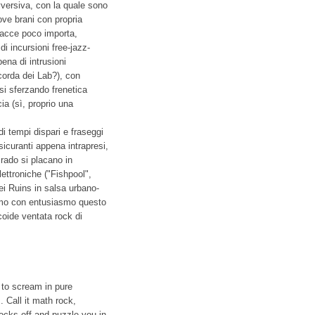
versiva, con la quale sono
nove brani con propria
racce poco importa,
di incursioni free-jazz-
ena di intrusioni
ricorda dei Lab?), con
si sferzando frenetica
a (sì, proprio una
i tempi dispari e fraseggi
sicuranti appena intrapresi,
 rado si placano in
lettroniche ("Fishpool",
ei Ruins in salsa urbano-
amo con entusiasmo questo
coide ventata rock di
to scream in pure
. Call it math rock,
ocks off and puzzle you in