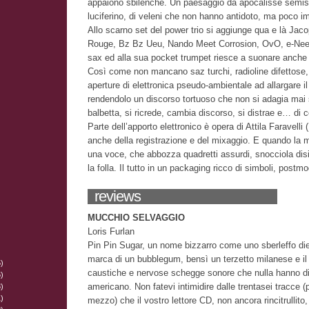
appaiono sbilenche. Un paesaggio da apocalisse semis
luciferino, di veleni che non hanno antidoto, ma poco im
Allo scarno set del power trio si aggiunge qua e là Jac
Rouge, Bz Bz Ueu, Nando Meet Corrosion, OvO, e-Neem,
sax ed alla sua pocket trumpet riesce a suonare anche
Così come non mancano saz turchi, radioline difettose, 
aperture di elettronica pseudo-ambientale ad allargare il
rendendolo un discorso tortuoso che non si adagia mai 
balbetta, si ricrede, cambia discorso, si distrae e… di
Parte dell’apporto elettronico è opera di Attila Faravell
anche della registrazione e del mixaggio. E quando la 
una voce, che abbozza quadretti assurdi, snocciola disi
la folla. Il tutto in un packaging ricco di simboli, postm
reviews
MUCCHIO SELVAGGIO
Loris Furlan
Pin Pin Sugar, un nome bizzarro come uno sberleffo diet
marca di un bubblegum, bensì un terzetto milanese e il
)
caustiche e nervose schegge sonore che nulla hanno di
)
americano. Non fatevi intimidire dalle trentasei tracce (p
)
)
mezzo) che il vostro lettore CD, non ancora rincitrullito