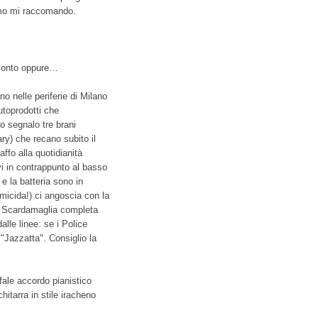
itmo mi raccomando.
cconto oppure…
no nelle periferie di Milano
toprodotti che
o segnalo tre brani
ry) che recano subito il
ffo alla quotidianità
ivi in contrappunto al basso
e la batteria sono in
micida!) ci angoscia con la
z Scardamaglia completa
lle linee: se i Police
"Jazzatta". Consiglio la
fale accordo pianistico
itarra in stile iracheno