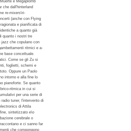
a Muerte e Megaplomb
 che dall'hinterland
e re-mixers\ri-
ncerti (anche con Flying
agionata e pianificata di
 identiche a quanto già
 quanto i nostri tre
e jazz che copulano con
gambettamenti ritmici e a-
ome base concettuale.
tici. Come se gli Zu si
i, foglietti, schemi e
n toto. Oppure un Paolo
o intorno e alla fine lo
uo pianoforte. Se quanto
rico-ritmica in cui si
 cumulativi per una serie di
adio tuner, l'intervento di
ectronics di Attila
fine, sintetizzato e\o
rbazione cerebrale o
, raccontano e ci sanno far
frammenti che compongono