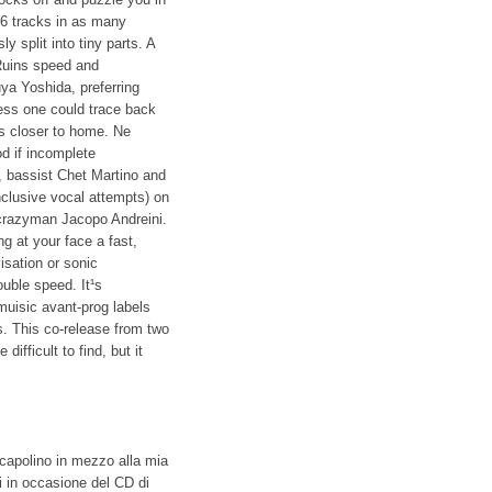
 36 tracks in as many
y split into tiny parts. A
 Ruins speed and
ya Yoshida, preferring
ness one could trace back
s closer to home. Ne
od if incomplete
 bassist Chet Martino and
nclusive vocal attempts) on
 crazyman Jacopo Andreini.
g at your face a fast,
visation or sonic
ouble speed. It¹s
 muisic avant-prog labels
. This co-release from two
ifficult to find, but it
 capolino in mezzo alla mia
i in occasione del CD di