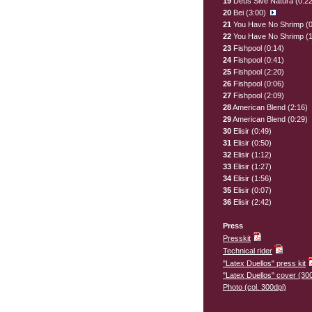
19
Deus Sive Natura (0:22
20
Bei (3:00)
21
You Have No Shrimp (0
22
You Have No Shrimp (1
23
Fishpool (0:14)
24
Fishpool (0:41)
25
Fishpool (2:20)
26
Fishpool (0:06)
27
Fishpool (2:09)
28
American Blend (2:16)
29
American Blend (0:29)
30
Elisir (0:49)
31
Elisir (0:50)
32
Elisir (1:12)
33
Elisir (1:27)
34
Elisir (1:56)
35
Elisir (0:07)
36
Elisir (2:42)
Press
Presskit
Technical rider
"Latex Duellos" press kit
"Latex Duellos" cover (30
Photo (col. 300dpi)