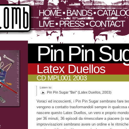
HOME
•
BANDS
•
CATALO
LIVE
•
PRESS
•
CONTACT
Pin Pin Su
Latex Duellos
CD MPL001 2003
Listen to:
Pin Pin Sugar "Bei" (Latex Duellos, 2003)
Voraci ed incoscienti, i Pin Pin Sugar sembrano fare tes
vengono a contatto trasformandoli sempre in qualcosa 
nascere questo Latex Duellos, un vero e proprio mondo 
per 36 minuti, 36 episodi da rimescolare a piacere (o r
improvvisazioni sembrano avere un ordine e le ritmiche 
2