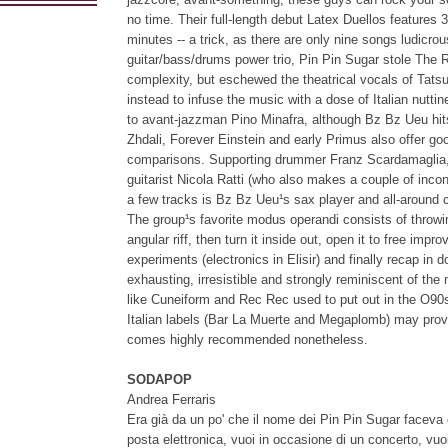
no time. Their full-length debut Latex Duellos features
minutes -- a trick, as there are only nine songs ludicrousl
guitar/bass/drums power trio, Pin Pin Sugar stole The
complexity, but eschewed the theatrical vocals of Tatsu
instead to infuse the music with a dose of Italian nutti
to avant-jazzman Pino Minafra, although Bz Bz Ueu hit
Zhdali, Forever Einstein and early Primus also offer go
comparisons. Supporting drummer Franz Scardamaglia,
guitarist Nicola Ratti (who also makes a couple of inco
a few tracks is Bz Bz Ueu¹s sax player and all-around
The group¹s favorite modus operandi consists of throwin
angular riff, then turn it inside out, open it to free impro
experiments (electronics in Elisir) and finally recap in d
exhausting, irresistible and strongly reminiscent of the
like Cuneiform and Rec Rec used to put out in the O90s
Italian labels (Bar La Muerte and Megaplomb) may prove d
comes highly recommended nonetheless.
SODAPOP
Andrea Ferraris
Era già da un po' che il nome dei Pin Pin Sugar faceva
posta elettronica, vuoi in occasione di un concerto, vuo