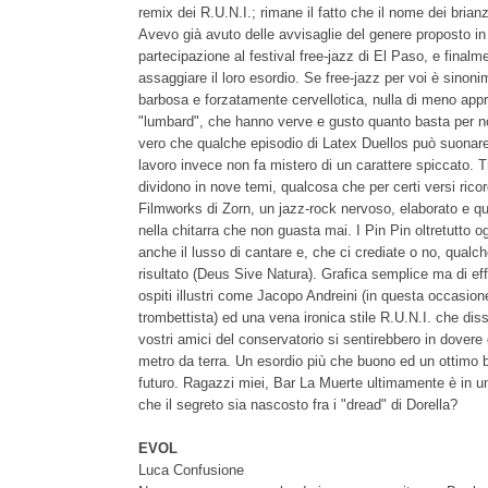
remix dei R.U.N.I.; rimane il fatto che il nome dei brian
Avevo già avuto delle avvisaglie del genere proposto in
partecipazione al festival free-jazz di El Paso, e final
assaggiare il loro esordio. Se free-jazz per voi è sinoni
barbosa e forzatamente cervellotica, nulla di meno appro
"lumbard", che hanno verve e gusto quanto basta per 
vero che qualche episodio di Latex Duellos può suonare 
lavoro invece non fa mistero di un carattere spiccato. T
dividono in nove temi, qualcosa che per certi versi ricor
Filmworks di Zorn, un jazz-rock nervoso, elaborato e qu
nella chitarra che non guasta mai. I Pin Pin oltretutto o
anche il lusso di cantare e, che ci crediate o no, qualch
risultato (Deus Sive Natura). Grafica semplice ma di eff
ospiti illustri come Jacopo Andreini (in questa occasione
trombettista) ed una vena ironica stile R.U.N.I. che dissi
vostri amici del conservatorio si sentirebbero in dove
metro da terra. Un esordio più che buono ed un ottimo big
futuro. Ragazzi miei, Bar La Muerte ultimamente è in un
che il segreto sia nascosto fra i "dread" di Dorella?
EVOL
Luca Confusione