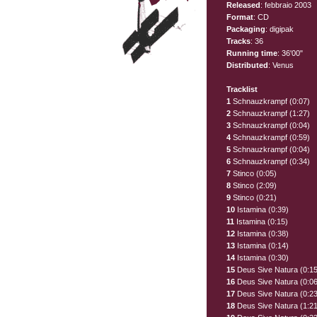
Released
: febbraio 2003
Format
: CD
Packaging
: digipak
Tracks
: 36
Running time
: 36'00"
Distributed
: Venus
Tracklist
1
Schnauzkrampf (0:07)
2
Schnauzkrampf (1:27)
3
Schnauzkrampf (0:04)
4
Schnauzkrampf (0:59)
5
Schnauzkrampf (0:04)
6
Schnauzkrampf (0:34)
7
Stinco (0:05)
8
Stinco (2:09)
9
Stinco (0:21)
10
Istamina (0:39)
11
Istamina (0:15)
12
Istamina (0:38)
13
Istamina (0:14)
14
Istamina (0:30)
15
Deus Sive Natura (0:15
16
Deus Sive Natura (0:06
17
Deus Sive Natura (0:23
18
Deus Sive Natura (1:21